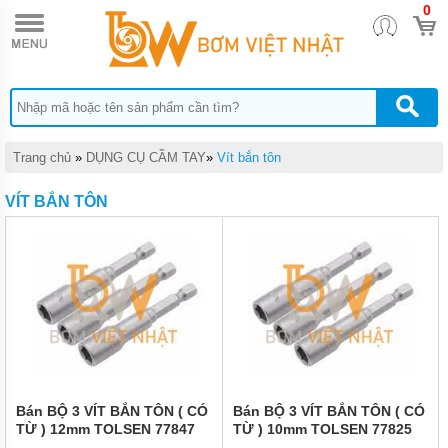
0
TRANG
CHỦ
DỤNG
CỤ
THỦY
LỰC
DỤNG
Trang chủ
»
DỤNG CỤ CẦM TAY
»
Vít bắn tôn
CỤ
KHÍ
VÍT BẮN TÔN
NÉN
DỤNG
CỤ
CẦM
TAY
THIẾT
BỊ
CHÂN
KHÔNG
MÁY
Bán BỘ 3 VÍT BẮN TÔN ( CÓ
Bán BỘ 3 VÍT BẮN TÔN ( CÓ
HÚT
TỪ ) 12mm TOLSEN 77847
TỪ ) 10mm TOLSEN 77825
CHÂN