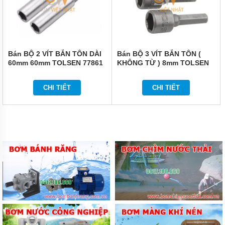
VẬN
CHUYỂN
NÂNG
ĐỠ
BẢO
Bán BỘ 2 VÍT BẮN TÔN DÀI
Bán BỘ 3 VÍT BẮN TÔN (
QUẢN
60mm 60mm TOLSEN 77861
KHÔNG TỪ ) 8mm TOLSEN
ĐÓNG
GÓI
77803
CHI TIẾT
CHI TIẾT
DẦU
MỠ
HÓA
CHẤT
THIẾT
BỊ
CHUYÊN
DỤNG
MÁY
BƠM
CÔNG
NGHIỆP
TIN