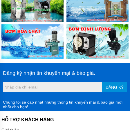
TỨC
GIỚI
THIỆU
SẢN
PHẨM
MỚI
LIÊN
HỆ
Đăng ký nhận tin khuyến mại & báo giá.
ĐĂNG KÝ
Chúng tôi sẽ cập nhật những thông tin khuyến mại & báo giá mới
nhất cho bạn!
HỖ TRỢ KHÁCH HÀNG
Giới thiệu