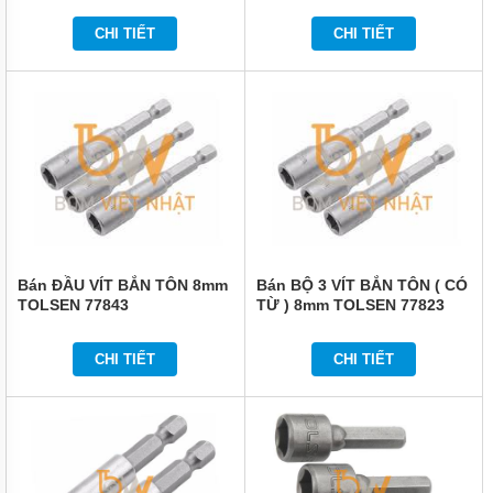
KHÔNG
CHI TIẾT
CHI TIẾT
DỤNG
CỤ
DÙNG
ĐIỆN
DỤNG
CỤ
ĐO
CHÍNH
XÁC
MÁY
IN
Bán ĐẦU VÍT BẮN TÔN 8mm
Bán BỘ 3 VÍT BẮN TÔN ( CÓ
DATE
TOLSEN 77843
TỪ ) 8mm TOLSEN 77823
THIẾT
BỊ
CHI TIẾT
CHI TIẾT
ĐIỆN
VỆ
SINH
CÔNG
NGHIỆP