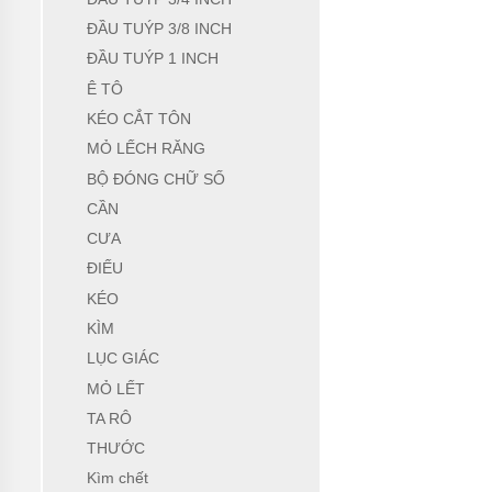
VẬN
CHUYỂN
ĐẦU TUÝP 3/8 INCH
NÂNG
ĐẦU TUÝP 1 INCH
ĐỠ
Ê TÔ
BẢO
KÉO CẮT TÔN
QUẢN
ĐÓNG
MỎ LẾCH RĂNG
GÓI
BỘ ĐÓNG CHỮ SỐ
DẦU
CẦN
MỠ
HÓA
CƯA
CHẤT
ĐIẾU
THIẾT
KÉO
BỊ
CHUYÊN
KÌM
DỤNG
LỤC GIÁC
MÁY
MỎ LẾT
BƠM
CÔNG
TA RÔ
NGHIỆP
THƯỚC
TIN
Kìm chết