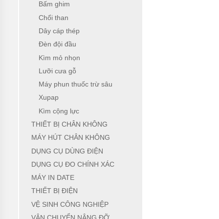
Bấm ghim
Chổi than
Dây cáp thép
Đèn đội đầu
Kìm mỏ nhọn
Lưỡi cưa gỗ
Máy phun thuốc trừ sâu
Xupap
Kìm cộng lực
THIẾT BỊ CHÂN KHÔNG
MÁY HÚT CHÂN KHÔNG
DỤNG CỤ DÙNG ĐIỆN
DỤNG CỤ ĐO CHÍNH XÁC
MÁY IN DATE
THIẾT BỊ ĐIỆN
VỆ SINH CÔNG NGHIỆP
VẬN CHUYỂN NÂNG ĐỠ