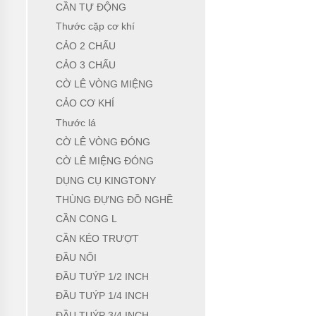
CẦN TỰ ĐỘNG
KHÔNG
Thước cặp cơ khí
DỤNG
CỤ
CẢO 2 CHẤU
DÙNG
CẢO 3 CHẤU
ĐIỆN
CỜ LÊ VÒNG MIỆNG
DỤNG
CẢO CƠ KHÍ
CỤ
ĐO
Thước lá
CHÍNH
XÁC
CỜ LÊ VÒNG ĐÓNG
CỜ LÊ MIỆNG ĐÓNG
MÁY
IN
DỤNG CỤ KINGTONY
DATE
THÙNG ĐỰNG ĐỒ NGHỀ
THIẾT
CẦN CONG L
BỊ
ĐIỆN
CẦN KÉO TRƯỢT
ĐẦU NỐI
VỆ
SINH
ĐẦU TUÝP 1/2 INCH
CÔNG
ĐẦU TUÝP 1/4 INCH
NGHIỆP
ĐẦU TUÝP 3/4 INCH