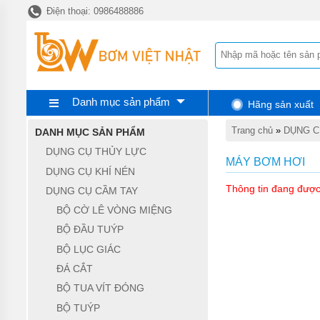
Điện thoại: 0986488886
TRANG
CHỦ
DỤNG
CỤ
THỦY
LỰC
Danh mục sản phẩm
Hãng sản xuất
DỤNG
CỤ
Trang chủ
»
DỤNG C
DANH MỤC SẢN PHẨM
KHÍ
NÉN
DỤNG CỤ THỦY LỰC
MÁY BƠM HƠI
DỤNG CỤ KHÍ NÉN
DỤNG
CỤ
Thông tin đang được
DỤNG CỤ CẦM TAY
CẦM
TAY
BỘ CỜ LÊ VÒNG MIỆNG
BỘ ĐẦU TUÝP
THIẾT
BỊ
BỘ LỤC GIÁC
CHÂN
KHÔNG
ĐÁ CẮT
BỘ TUA VÍT ĐÓNG
MÁY
HÚT
BỘ TUÝP
CHÂN