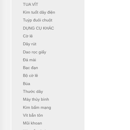
TỨC
TUA VÍT
GIỚI
Kìm tuốt dây điện
THIỆU
Tuýp đuôi chuột
SẢN
PHẨM
DỤNG CỤ KHÁC
MỚI
Cờ lê
LIÊN
Dây rút
HỆ
Dao rọc giấy
Đá mài
Bạc đạn
Bộ cờ lê
Búa
Thước dây
Máy thủy bình
Kìm bấm mạng
Vít bắn tôn
Mũi khoan