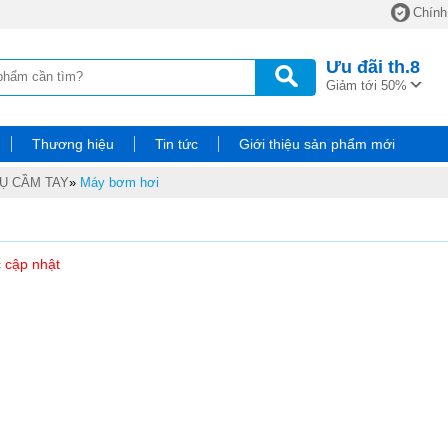
Chính
Ưu đãi
th.8
Giảm tới 50%
Thương hiệu
Tin tức
Giới thiệu sản phẩm mới
Ụ CẦM TAY
»
Máy bơm hơi
 cập nhật