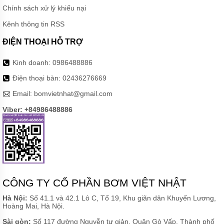
TỨC
Chính sách xử lý khiếu nại
GIỚI
Kênh thông tin RSS
THIỆU
SẢN
ĐIỆN THOẠI HỖ TRỢ
PHẨM
MỚI
Kinh doanh:
0986488886
LIÊN
HỆ
Điện thoại bàn:
02436276669
Email:
bomvietnhat@gmail.com
Viber: +84986488886
CÔNG TY CỔ PHẦN BƠM VIỆT NHẬT
Hà Nội:
Số 41.1 và 42.1 Lô C, Tổ 19, Khu giãn dân Khuyến Lương,
Hoàng Mai, Hà Nội.
Sài gòn:
Số 117 đường Nguyễn tư giản, Quận Gò Vấp, Thành phố