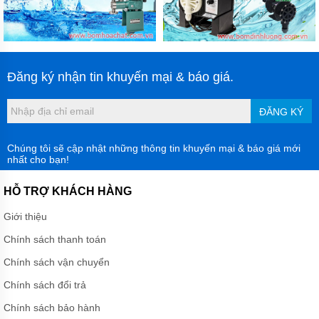
VẬN
CHUYỂN
NÂNG
ĐỠ
BẢO
Đăng ký nhận tin khuyến mại & báo giá.
QUẢN
ĐÓNG
GÓI
ĐĂNG KÝ
DẦU
MỠ
Chúng tôi sẽ cập nhật những thông tin khuyến mại & báo giá mới
HÓA
nhất cho bạn!
CHẤT
THIẾT
HỖ TRỢ KHÁCH HÀNG
BỊ
CHUYÊN
Giới thiệu
DỤNG
Chính sách thanh toán
MÁY
BƠM
Chính sách vận chuyển
CÔNG
NGHIỆP
Chính sách đổi trả
Chính sách bảo hành
TIN