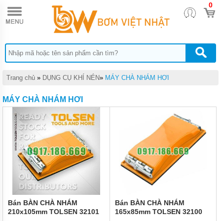
0
TRANG
CHỦ
DỤNG
CỤ
THỦY
LỰC
DỤNG
Trang chủ
»
DỤNG CỤ KHÍ NÉN
»
MÁY CHÀ NHÁM HƠI
CỤ
KHÍ
MÁY CHÀ NHÁM HƠI
NÉN
DỤNG
CỤ
CẦM
TAY
THIẾT
BỊ
CHÂN
KHÔNG
MÁY
Bán BÀN CHÀ NHÁM
Bán BÀN CHÀ NHÁM
HÚT
210x105mm TOLSEN 32101
165x85mm TOLSEN 32100
CHÂN