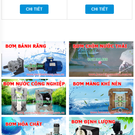
KHÔNG
CHI TIẾT
CHI TIẾT
DỤNG
CỤ
DÙNG
ĐIỆN
DỤNG
CỤ
ĐO
CHÍNH
XÁC
MÁY
IN
DATE
THIẾT
BỊ
ĐIỆN
VỆ
SINH
CÔNG
NGHIỆP