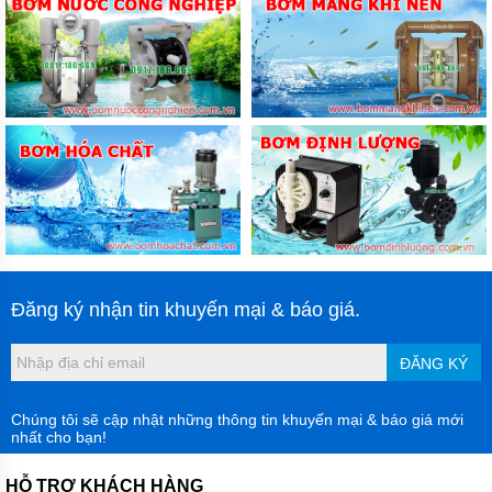
Đăng ký nhận tin khuyến mại & báo giá.
ĐĂNG KÝ
Chúng tôi sẽ cập nhật những thông tin khuyến mại & báo giá mới
nhất cho bạn!
HỖ TRỢ KHÁCH HÀNG