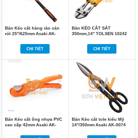
Bán Kéo cắt hàng rào cán
Bán KÉO CẮT SẮT
rút 25''/625mm Asaki AK-
350mm,14'' TOLSEN 10242
8807
CHI TIẾT
CHI TIẾT
Bán Kéo cắt ống nhựa PVC
Bán Kéo cắt tole kiểu Mỹ
cao cấp 42mm Asaki AK-
14''/350mm Asaki AK-0074
0086