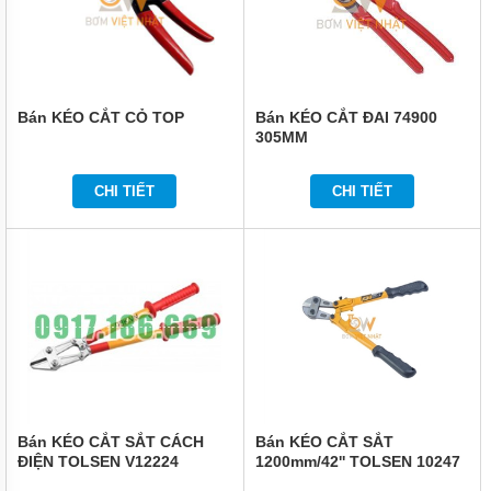
VẬN
CHUYỂN
NÂNG
ĐỠ
BẢO
Bán KÉO CẮT CỎ TOP
Bán KÉO CẮT ĐAI 74900
QUẢN
305MM
ĐÓNG
GÓI
CHI TIẾT
CHI TIẾT
DẦU
MỠ
HÓA
CHẤT
THIẾT
BỊ
CHUYÊN
DỤNG
MÁY
BƠM
CÔNG
NGHIỆP
Bán KÉO CẮT SẮT CÁCH
Bán KÉO CẮT SẮT
ĐIỆN TOLSEN V12224
1200mm/42'' TOLSEN 10247
TIN
600mm , 24" TOLSEN