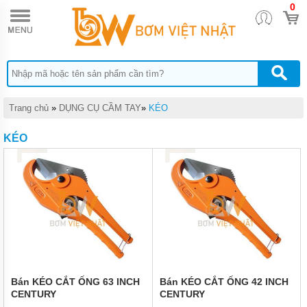
0
TRANG
CHỦ
DỤNG
CỤ
THỦY
LỰC
DỤNG
Trang chủ
»
DỤNG CỤ CẦM TAY
»
KÉO
CỤ
KHÍ
KÉO
NÉN
DỤNG
CỤ
CẦM
TAY
THIẾT
BỊ
CHÂN
KHÔNG
MÁY
Bán KÉO CẮT ỐNG 63 INCH
Bán KÉO CẮT ỐNG 42 INCH
HÚT
CENTURY
CENTURY
CHÂN