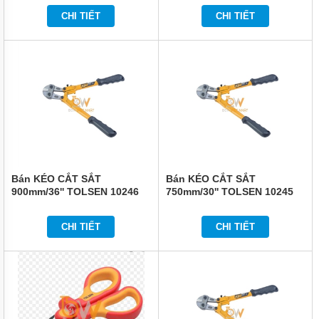
TỨC
V12224
CHI TIẾT
CHI TIẾT
GIỚI
THIỆU
SẢN
PHẨM
MỚI
LIÊN
HỆ
Bán KÉO CẮT SẮT
Bán KÉO CẮT SẮT
900mm/36'' TOLSEN 10246
750mm/30'' TOLSEN 10245
CHI TIẾT
CHI TIẾT