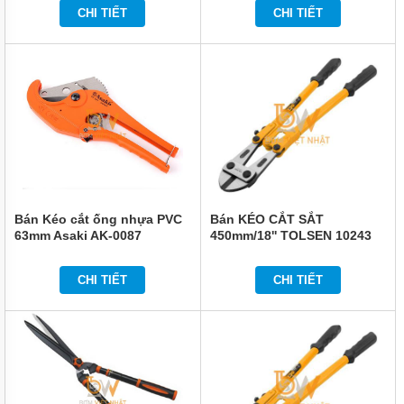
CHI TIẾT
CHI TIẾT
Bán Kéo cắt ống nhựa PVC
Bán KÉO CẮT SẮT
63mm Asaki AK-0087
450mm/18'' TOLSEN 10243
CHI TIẾT
CHI TIẾT