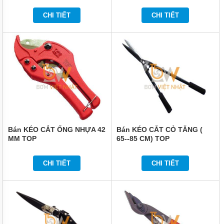
KHÔNG
CHI TIẾT
CHI TIẾT
DỤNG
CỤ
DÙNG
ĐIỆN
DỤNG
CỤ
ĐO
CHÍNH
XÁC
MÁY
IN
Bán KÉO CẮT ỐNG NHỰA 42
Bán KÉO CẮT CỎ TĂNG (
DATE
MM TOP
65--85 CM) TOP
THIẾT
BỊ
CHI TIẾT
CHI TIẾT
ĐIỆN
VỆ
SINH
CÔNG
NGHIỆP