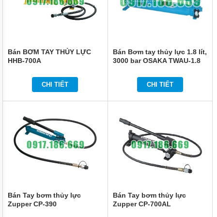
VẬN
CHUYỂN
NÂNG
ĐỠ
BẢO
Bán BƠM TAY THỦY LỰC
Bán Bơm tay thủy lực 1.8 lít,
QUẢN
HHB-700A
3000 bar OSAKA TWAU-1.8
ĐÓNG
GÓI
CHI TIẾT
CHI TIẾT
DẦU
MỠ
HÓA
CHẤT
THIẾT
BỊ
CHUYÊN
DỤNG
MÁY
BƠM
CÔNG
NGHIỆP
Bán Tay bơm thủy lực
Bán Tay bơm thủy lực
Zupper CP-390
Zupper CP-700AL
TIN