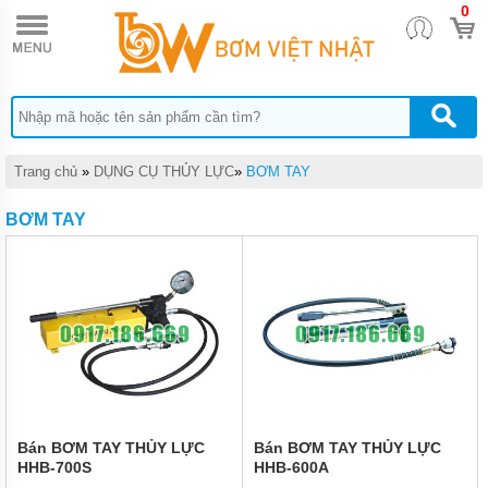
0
TRANG
CHỦ
DỤNG
CỤ
THỦY
LỰC
DỤNG
Trang chủ
»
DỤNG CỤ THỦY LỰC
»
BƠM TAY
CỤ
KHÍ
BƠM TAY
NÉN
DỤNG
CỤ
CẦM
TAY
THIẾT
BỊ
CHÂN
KHÔNG
MÁY
Bán BƠM TAY THỦY LỰC
Bán BƠM TAY THỦY LỰC
HÚT
HHB-700S
HHB-600A
CHÂN