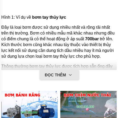
Hình 1: Ví dụ về
bơm tay thủy lực
Đây là loại bơm được sử dụng nhiều nhất và rộng rãi nhất
trên thị trường. Bơm có nhiều mẫu mã khác nhau nhưng đều
có điểm chung là có thể hoạt động ở áp suất
700bar
trở lên.
Kích thước bơm cũng khác nhau tùy thuộc vào thiết bị thủy
lực kết nối sử dụng cần dung tích dầu nhiều hay ít mà người
sử dụng lựa chọn loại bơm tay thủy lực cho phù hợp.
Thông thường bơm tay thủy lực được tích hợp sẵn ống dây
thủy lực và đầu nối thủy lực để bơm có thể kết nối với các
ĐỌC THÊM
thiết bị thủy lực khác một cách dễ dàng, nhanh chóng mà
không tốn quá nhiều công sức.
Có những loại bơm tay thủy lực nào
?
Bơm tay thủy lực chủ yếu được chia làm 2 loại:
bơm tay
thủy lực 1 chiều
và bơm tay thủy lực 2 chiều. Hãy cùng