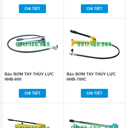
KHÔNG
CHI TIẾT
CHI TIẾT
DỤNG
CỤ
DÙNG
ĐIỆN
DỤNG
CỤ
ĐO
CHÍNH
XÁC
MÁY
IN
Bán BƠM TAY THỦY LỰC
Bán BƠM TAY THỦY LỰC
DATE
HHB-600
HHB-700C
THIẾT
BỊ
CHI TIẾT
CHI TIẾT
ĐIỆN
VỆ
SINH
CÔNG
NGHIỆP