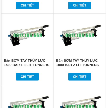
TỨC
CHI TIẾT
CHI TIẾT
GIỚI
THIỆU
SẢN
PHẨM
MỚI
LIÊN
HỆ
Bán BƠM TAY THỦY LỰC
Bán BƠM TAY THỦY LỰC
1500 BAR 1.3 LÍT TONNERS
1000 BAR 2 LÍT TONNERS
DHP-1508A
DHP-1010B
CHI TIẾT
CHI TIẾT