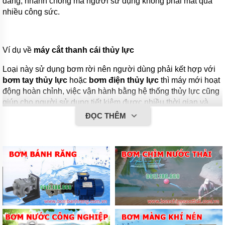
dàng, nhanh chóng mà người sử dụng không phải mất quá
nhiều công sức.
Ví dụ về
máy cắt thanh cái thủy lực
Loại này sử dụng bơm rời nên người dùng phải kết hợp với
bơm tay thủy lực
hoặc
bơm điện thủy lực
thì máy mới hoạt
động hoàn chỉnh, việc vận hành bằng hệ thống thủy lực cũng
giúp cho người sử dụng tiết kiệm được nhiều thời gian và
sức lao động.
ĐỌC THÊM
Tại sao nên sử dụng máy cắt thanh
cái thủy lực
Trong nhiều ngành công nghiệp xây dựng, chế tạo, lắp ráp,
việc cắt những thanh cắt hay tấm kim loại có độ cứng cao là
việc không thể tránh khỏi. Những phương pháp cắt thông
thường thường không hiệu quả. Điều này dẫn đến thành
phẩm sau khi cắt có thể bị cong vênh, vết cắt cũng không
được phẳng, không đạt yêu cầu kỹ thuật.