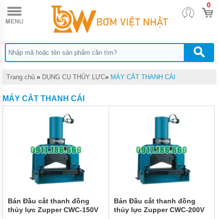
0
TRANG
CHỦ
DỤNG
CỤ
THỦY
LỰC
DỤNG
Trang chủ
»
DỤNG CỤ THỦY LỰC
»
MÁY CẮT THANH CÁI
CỤ
KHÍ
MÁY CẮT THANH CÁI
NÉN
DỤNG
CỤ
CẦM
TAY
THIẾT
BỊ
CHÂN
KHÔNG
MÁY
Bán Đầu cắt thanh đồng
Bán Đầu cắt thanh đồng
HÚT
thủy lực Zupper CWC-150V
thủy lực Zupper CWC-200V
CHÂN