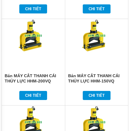
KHÔNG
CHI TIẾT
CHI TIẾT
DỤNG
CỤ
DÙNG
ĐIỆN
DỤNG
CỤ
ĐO
CHÍNH
XÁC
MÁY
IN
Bán MÁY CẮT THANH CÁI
Bán MÁY CẮT THANH CÁI
DATE
THỦY LỰC HHM-200VQ
THỦY LỰC HHM-150VQ
THIẾT
BỊ
CHI TIẾT
CHI TIẾT
ĐIỆN
VỆ
SINH
CÔNG
NGHIỆP