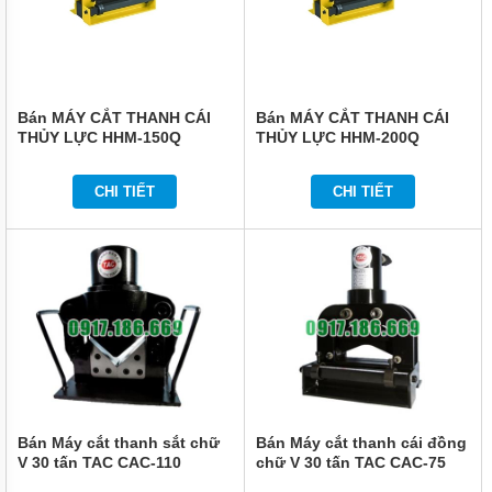
VẬN
CHUYỂN
NÂNG
ĐỠ
BẢO
Bán MÁY CẮT THANH CÁI
Bán MÁY CẮT THANH CÁI
QUẢN
THỦY LỰC HHM-150Q
THỦY LỰC HHM-200Q
ĐÓNG
GÓI
CHI TIẾT
CHI TIẾT
DẦU
MỠ
HÓA
CHẤT
THIẾT
BỊ
CHUYÊN
DỤNG
MÁY
BƠM
CÔNG
NGHIỆP
Bán Máy cắt thanh sắt chữ
Bán Máy cắt thanh cái đồng
V 30 tấn TAC CAC-110
chữ V 30 tấn TAC CAC-75
TIN